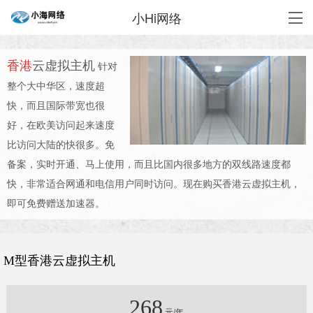
小Hi网络
香港
云虚拟主机
针对
整个大中华区，速度超
快，而且国际带宽也很
好，在欧美访问起来速度
比访问大陆的快很多。免
备案，实时开通、马上使用，而且比国内很多地方的双线路速度都
快，非常适合网通和电信用户同时访问。现在购买香港云虚拟主机，
即可免费赠送加速器。
M型香港云虚拟主机
268
元/年