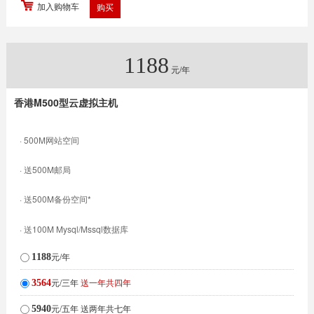
加入购物车
1188
元/年
香港M500型
云虚拟主机
· 500M网站空间
· 送500M邮局
· 送500M备份空间*
· 送100M Mysql/Mssql数据库
元/年
1188
元/三年
送一年共四年
3564
元/五年
送两年共七年
5940