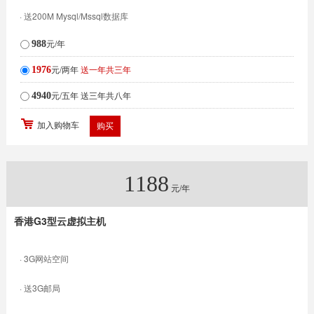
· 送200M Mysql/Mssql数据库
元/年
988
元/两年
送一年共三年
1976
元/五年
送三年共八年
4940
加入购物车
1188
元/年
香港G3型
云虚拟主机
· 3G网站空间
· 送3G邮局