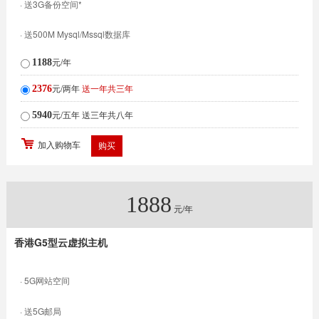
· 送3G备份空间*
· 送500M Mysql/Mssql数据库
元/年
1188
元/两年
送一年共三年
2376
元/五年
送三年共八年
5940
加入购物车
1888
元/年
香港G5型
云虚拟主机
· 5G网站空间
· 送5G邮局