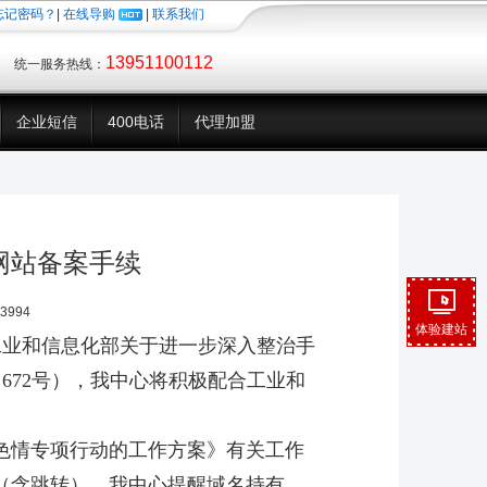
忘记密码？
|
在线导购
|
联系我们
13951100112
统一服务热线：
企业短信
400电话
代理加盟
网站备案手续
3994
体验建站
<工业和信息化部关于进一步深入整治手
】672号），我中心将积极配合工业和
。
情专项行动的工作方案》有关工作
（含跳转）。我中心提醒域名持有